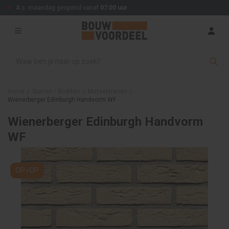
A.s. maandag geopend vanaf
07:00 uur
Home
/
Stenen / Blokken
/
Metselstenen
/
Wienerberger Edinburgh Handvorm WF
Wienerberger Edinburgh Handvorm
WF
OP=OP