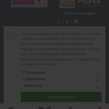
Wil je ons volgen?
www.bouwvoordeel.nl gebruikt cookies om de website te
verbeteren en te analyseren, voor social media en om
Algemene voorwaarden zakelijk
ervoor te zorgen dat je relevante advertenties te zien
krijgt. Als je meer wilt weten over deze cookies, klik dan
Algemene voorwaarden consumenten
hier voor
ons cookie beleid
. Bij akkoord geef je
Privacy policy
www.bouwvoordeel.nl toestemming voor het gebruik van
cookies op onze website.
Cookies
Functioneel
Copyright 2026 © Pieper Bouwmaterialenhandel b.v.
Statistieken
Bij Bouwvoordeel kun je betalen met:
Marketing
Alles accepteren
Selectie accepteren