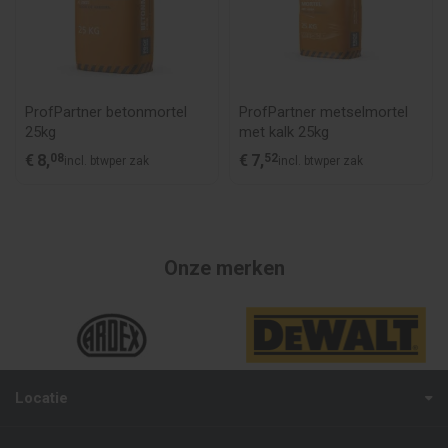
ProfPartner betonmortel
ProfPartner metselmortel
25kg
met kalk 25kg
€
8,
08
€
7,
52
incl. btw
per zak
incl. btw
per zak
Onze merken
Locatie