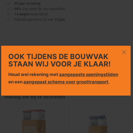
50 jaar ervaring
98%
zou weer bij ons bestellen
14 dagen
bedenktijd
Fabrieksgarantie tot wel
10 jaar
Specificaties
OOK TIJDENS DE BOUWVAK
STAAN WIJ VOOR JE KLAAR!
Bezorgkosten en retourneren
Houd wel rekening met
aangepaste openingstijden
en een
aangepast schema voor groottransport
.
Handig om bij te bestellen