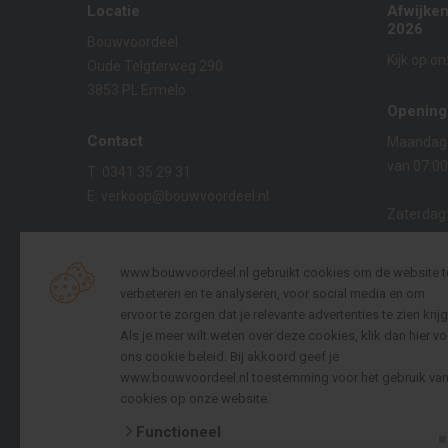
Locatie
Afwijke
2026
Bouwvoordeel
Kijk op o
Oude Telgterweg 290
3853 PL Ermelo
Opening
Contact
Maandag t
van 07:00
T:
0341 35 29 31
E:
verkoop@bouwvoordeel.nl
Zaterdag
van 08:00
KVK:
08021229
BTW:
NL009695825B01
www.bouwvoordeel.nl gebruikt cookies om de website t
Zondag:
verbeteren en te analyseren, voor social media en om
Gesloten
ervoor te zorgen dat je relevante advertenties te zien krijg
Bouwvoordeel is onderdeel van
Als je meer wilt weten over deze cookies, klik dan hier vo
ons cookie beleid
. Bij akkoord geef je
Websho
www.bouwvoordeel.nl toestemming voor het gebruik va
24 uur pe
cookies op onze website.
een beste
Functioneel