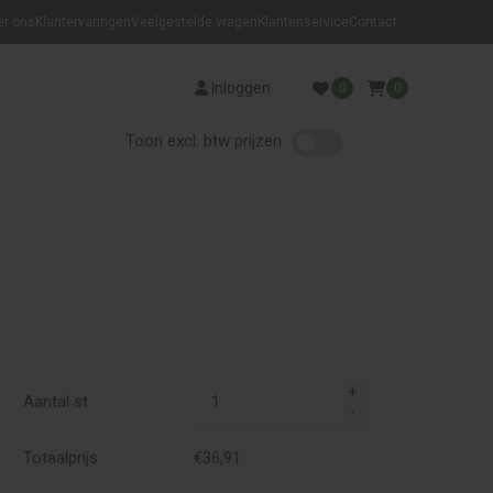
er ons
Klantervaringen
Veelgestelde vragen
Klantenservice
Contact
Inloggen
0
0
Toon excl. btw prijzen
Aantal st
Totaalprijs
€
36,
91