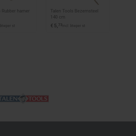
s Rubber hamer
Talen Tools Bezemsteel
Talen 
140 cm
3-tan
€
5,
73
€
6,
25
 btw
per st
incl. btw
per st