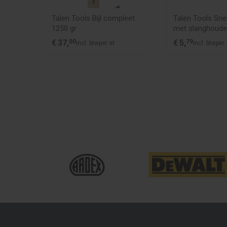
rbinder
Talen Tools Bijl compleet
Talen Tools Sne
1250 gr
met slanghoude
23 mm
€
37,
00
€
5,
79
incl. btw
per st
incl. btw
per 