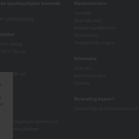
nde openingstijden bouwvak
Klantenservice
Levertijd
nze
contactpagina
Bezorgkosten
Betaalmogelijkheden
stijden
Retourneren
Veelgestelde vragen
/m vrijdag:
 tot 17:30 uur
Informatie
:
Over ons
 tot 14:00 uur
Klantervaringen
Contact
e
t.
Bestrating kopen?
or
Dat kan! Kijk op
Steenvoordeel.nl
p
n
r dag, 7 dagen per week kun je
lling online plaatsen.