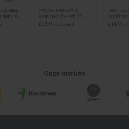
lkoppeling
FATMAX PRO-STACK
Talen Tool
r diam.18-
Doppenset 1/4 inch 37-
essenhout
delig
€
37,
33
€
14,
36
st
incl. btw
per st
incl.
Onze merken