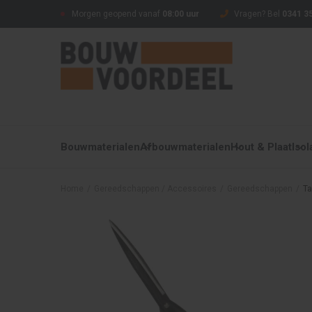
Morgen geopend vanaf
08:00 uur
Vragen? Bel
0341 35
Bouwmaterialen
Afbouwmaterialen
Hout & Plaat
Isol
Home
/
Gereedschappen / Accessoires
/
Gereedschappen
/
Ta