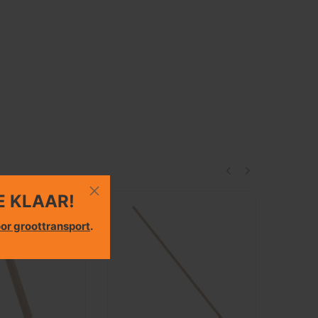
E KLAAR!
or groottransport
.