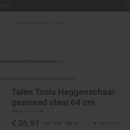
 29 31
Ov
atie
IJzerwaren
Gereedschap
len Tools Heggenschaar gesmeed staal 64 cm
Talen Tools Heggenschaar
gesmeed staal 64 cm
Artikelcode: 431740
€
36,91
incl. btw
per st
Op voorraad