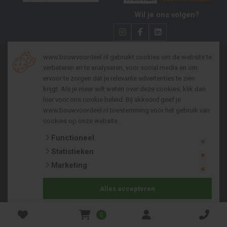
Wil je ons volgen?
www.bouwvoordeel.nl gebruikt cookies om de website te
verbeteren en te analyseren, voor social media en om
Algemene voorwaarden zakelijk
ervoor te zorgen dat je relevante advertenties te zien
krijgt. Als je meer wilt weten over deze cookies, klik dan
Algemene voorwaarden consumenten
hier voor
ons cookie beleid
. Bij akkoord geef je
Privacy policy
www.bouwvoordeel.nl toestemming voor het gebruik van
cookies op onze website.
Cookies
Functioneel
Copyright 2026 © Pieper Bouwmaterialenhandel b.v.
Statistieken
Bij Bouwvoordeel kun je betalen met:
Marketing
Alles accepteren
Selectie accepteren
0