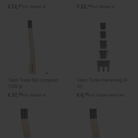
€
22,
47
€
22,
14
incl. btw
per st
incl. btw
per st
Talen Tools Bijl compleet
Talen Tools Hamerwig (4
1250 gr
st)
€
37,
00
€
6,
95
incl. btw
per st
incl. btw
per kaart/4st