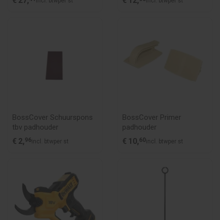
€
27,
€
12,
incl. btw
per st
incl. btw
per st
BossCover Schuurspons
BossCover Primer
tbv padhouder
padhouder
€
2,
96
€
10,
60
incl. btw
per st
incl. btw
per st