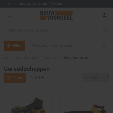
A.s. maandag geopend vanaf
07:00 uur
Filter
Home
/
Gereedschappen / Accessoires
/
Gereedschappen
Gereedschappen
175 artikelen
Filter