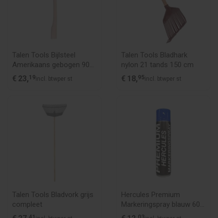
Talen Tools Bijlsteel
Talen Tools Bladhark
Amerikaans gebogen 90
nylon 21 tands 150 cm
cm
€
23,
19
€
18,
95
incl. btw
per st
incl. btw
per st
Talen Tools Bladvork grijs
Hercules Premium
compleet
Markeringspray blauw 600
ml
41
03