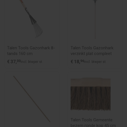
Talen Tools Gazonhark 8-
Talen Tools Gazonhark
tands 160 cm
verzinkt plat compleet
€
37,
00
€
18,
96
incl. btw
per st
incl. btw
per st
Talen Tools Gemeente
bezem ronde kop 45 cm