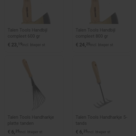
Talen Tools Handbijl
Talen Tools Handbijl
compleet 600 gr
compleet 800 gr
€
23,
19
€
24,
25
incl. btw
per st
incl. btw
per st
Talen Tools Handharkje
Talen Tools Handharkje 5-
platte tanden
tands
€
6,
25
€
6,
25
incl. btw
per st
incl. btw
per st