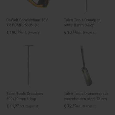
DeWalt Snoeischaar 18V
Talen Tools Draadpen
XR DCMPP568N-XJ
600x10 mm 0-kop
€
190,
90
€
10,
84
incl. btw
per st
incl. btw
per st
Talen Tools Draadpen
Talen Tools Draineerspade
600x10 mm t-kop
essenhouten steel 76 cm
€
11,
57
€
72,
90
incl. btw
per st
incl. btw
per st