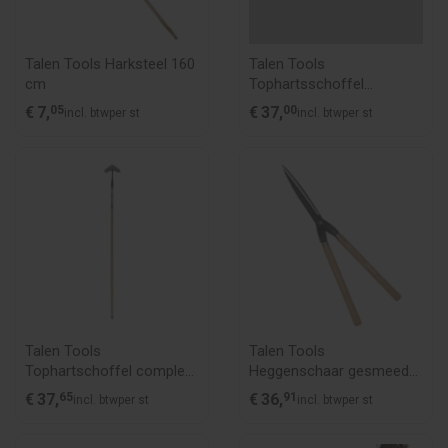
Talen Tools Harksteel 160
Talen Tools
cm
Tophartsschoffel
compleet 16 cm
€
7,
05
€
37,
00
incl. btw
per st
incl. btw
per st
Talen Tools
Talen Tools
Tophartschoffel compleet
Heggenschaar gesmeed
20 cm
staal 64 cm
€
37,
65
€
36,
91
incl. btw
per st
incl. btw
per st