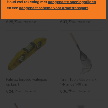
Houd wel rekening met
aangepaste openingstijden
en een
aangepast schema voor groottransport
.
Talen Tools Dulspade
FATMAX PRO-STACK
gehard staal 85 cm
Doppenset 1/4 inch 37-
delig
€
25,
32
€
37,
33
incl. btw
per st
incl. btw
per st
Fatmax torpedo waterpas
Talen Tools Gazonhark
op kaart
14-tands 140 cm
€
24,
14
€
36,
99
incl. btw
per st
incl. btw
per st