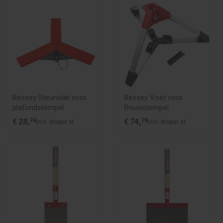
Bessey Steunvlak voor
Bessey Voet voor
plafondstempel
Bouwstempel
€
28,
74
€
74,
78
incl. btw
per st
incl. btw
per st