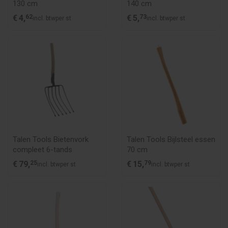
130 cm
140 cm
€
4,
62
€
5,
73
incl. btw
per st
incl. btw
per st
Talen Tools Bietenvork
Talen Tools Bijlsteel essen
compleet 6-tands
70 cm
€
79,
25
€
15,
79
incl. btw
per st
incl. btw
per st