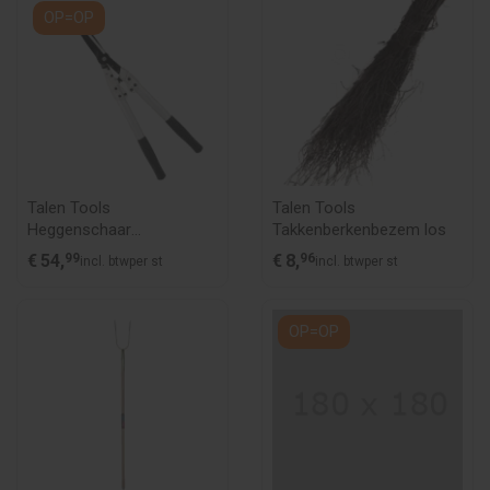
OP=OP
Talen Tools
Talen Tools
Heggenschaar
Takkenberkenbezem los
professioneel gesmeed
€
54,
99
€
8,
96
incl. btw
per st
incl. btw
per st
OP=OP