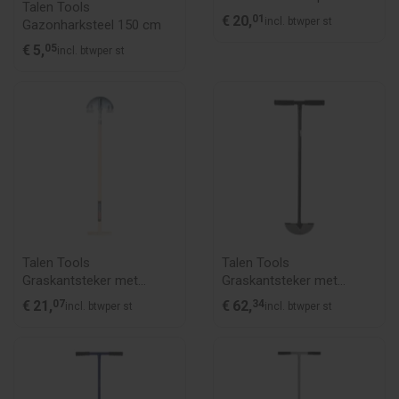
Talen Tools
€
20,
01
incl. btw
per st
Gazonharksteel 150 cm
€
5,
05
incl. btw
per st
Talen Tools
Talen Tools
Graskantsteker met
Graskantsteker met
opstap 100 cm
opstap 100 cm
€
21,
07
€
62,
34
incl. btw
per st
incl. btw
per st