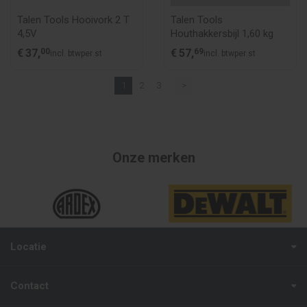
Talen Tools Hooivork 2 T
Talen Tools
4,5V
Houthakkersbijl 1,60 kg
€
37,
00
€
57,
69
incl. btw
per st
incl. btw
per st
1
2
3
>
Onze merken
Locatie
Contact