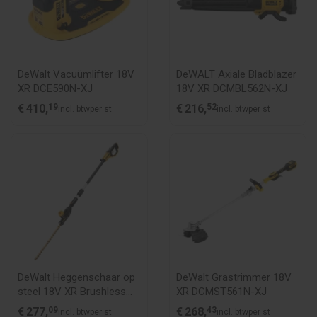
DeWalt Vacuümlifter 18V
DeWALT Axiale Bladblazer
XR DCE590N-XJ
18V XR DCMBL562N-XJ
€
410,
19
€
216,
52
incl. btw
per st
incl. btw
per st
DeWalt Heggenschaar op
DeWalt Grastrimmer 18V
steel 18V XR Brushless
XR DCMST561N-XJ
DCMPH566N-XJ
€
277,
09
€
268,
43
incl. btw
per st
incl. btw
per st