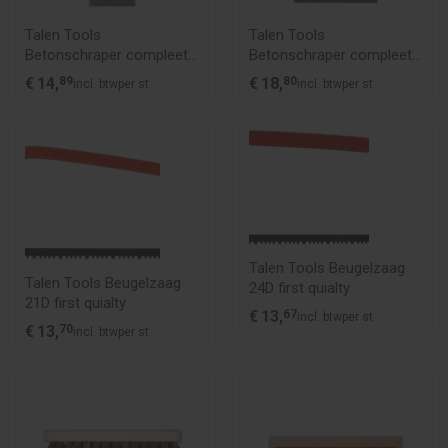
Talen Tools
Talen Tools
Betonschraper compleet
Betonschraper compleet
15 cm
30 cm
€
14,
89
€
18,
80
incl. btw
per st
incl. btw
per st
Talen Tools Beugelzaag
Talen Tools Beugelzaag
24D first quialty
21D first quialty
€
13,
67
incl. btw
per st
€
13,
70
incl. btw
per st