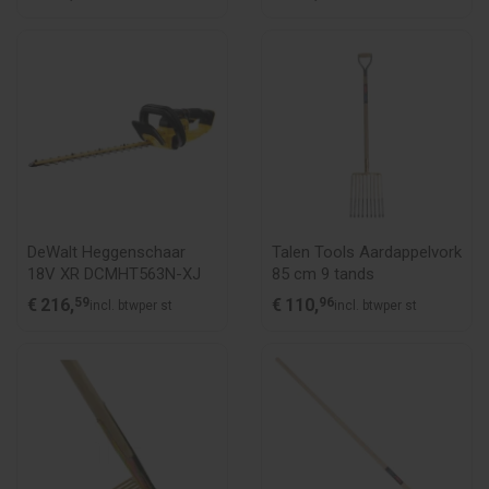
DeWalt Heggenschaar
Talen Tools Aardappelvork
18V XR DCMHT563N-XJ
85 cm 9 tands
€
216,
59
€
110,
96
incl. btw
per st
incl. btw
per st