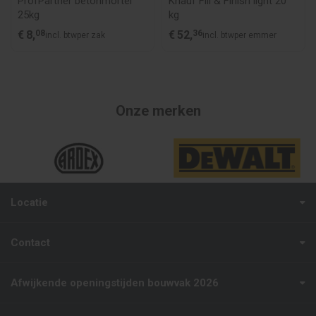
ProfPartner betonmortel
Knauf Fill & Finish light 20
25kg
kg
€
8,
08
€
52,
36
incl. btw
per zak
incl. btw
per emmer
Onze merken
Locatie
Contact
Afwijkende openingstijden bouwvak 2026