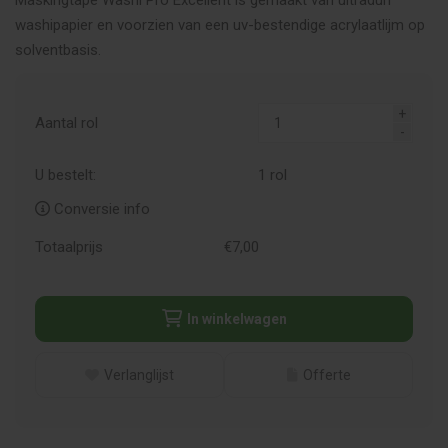
Maskingtape Washi Pro Excellent is gemaakt van ultradun
washipapier en voorzien van een uv-bestendige acrylaatlijm op
solventbasis.
Aantal rol
U bestelt:
1
rol
Conversie info
Totaalprijs
€
7,
00
In winkelwagen
Verlanglijst
Offerte