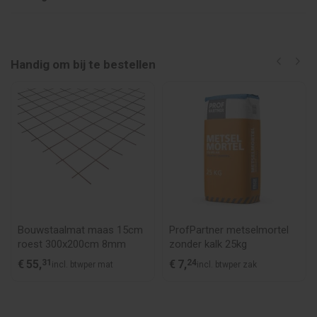
Handig om bij te bestellen
Bouwstaalmat maas 15cm
ProfPartner metselmortel
roest 300x200cm 8mm
zonder kalk 25kg
€
55,
31
€
7,
24
incl. btw
per mat
incl. btw
per zak