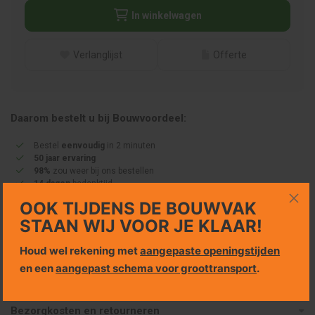
In winkelwagen
Verlanglijst
Offerte
Daarom bestelt u bij Bouwvoordeel:
Bestel
eenvoudig
in 2 minuten
50 jaar ervaring
98%
zou weer bij ons bestellen
14 dagen
bedenktijd
Fabrieksgarantie tot wel
10 jaar
OOK TIJDENS DE BOUWVAK
STAAN WIJ VOOR JE KLAAR!
Houd wel rekening met
aangepaste openingstijden
en een
aangepast schema voor groottransport
.
Specificaties
Bezorgkosten en retourneren