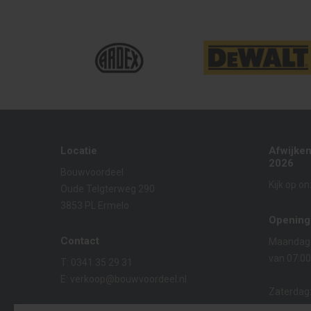
Locatie
Afwijke
2026
Bouwvoordeel
Kijk op o
Oude Telgterweg 290
3853 PL Ermelo
Opening
Contact
Maandag t
van 07:00
T:
0341 35 29 31
E:
verkoop@bouwvoordeel.nl
Zaterdag
van 08:00