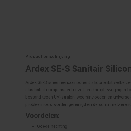
Product omschrijving
Ardex SE-S Sanitair Silic
Ardex SE-S is een eencomponent siliconenkit welke zeer 
elasticiteit compenseert uitzet- en krimpbewegingen t
bestand tegen UV-stralen, weersinvloeden en universel
probleemloos worden gereinigd en de schimmelwerend
Voordelen:
Goede hechting