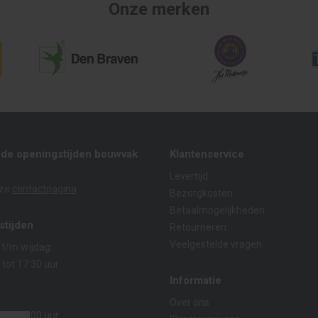
Onze merken
nde openingstijden bouwvak
Klantenservice
Levertijd
nze
contactpagina
Bezorgkosten
Betaalmogelijkheden
stijden
Retourneren
Veelgestelde vragen
/m vrijdag:
 tot 17:30 uur
Informatie
:
Over ons
 tot 14:00 uur