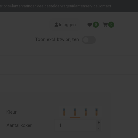
er ons
Klantervaringen
Veelgestelde vragen
Klantenservice
Contact
Inloggen
0
0
Toon excl. btw prijzen
Kleur
Aantal koker