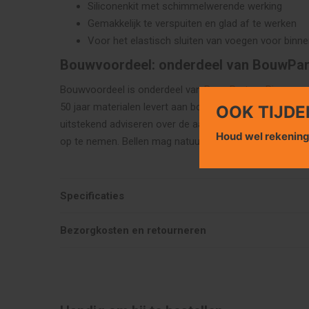
Siliconenkit met schimmelwerende werking
Gemakkelijk te verspuiten en glad af te werken
Voor het elastisch sluiten van voegen voor binne
Bouwvoordeel: onderdeel van BouwPar
Bouwvoordeel is onderdeel van
BouwPartner Pieper
, e
50 jaar materialen levert aan bouwprojecten in heel 
OOK TIJDE
uitstekend adviseren over de aanschaf van uw materia
Houd wel rekenin
op te nemen. Bellen mag natuurlijk ook, ons telefoon
Specificaties
Bezorgkosten en retourneren