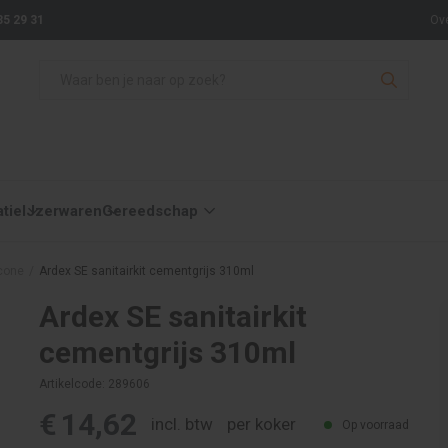
35 29 31
Ov
atie
IJzerwaren
Gereedschap
icone
/
Ardex SE sanitairkit cementgrijs 310ml
Ardex SE sanitairkit
cementgrijs 310ml
Artikelcode: 289606
€
14,62
incl. btw
per koker
Op voorraad