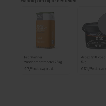
Handig om bij te bestellen
ProfPartner
Ardex G10 voegm
ydro
zandcementmortel 25kg
5kg
€
7,
09
€
31,
31
incl. btw
per zak
incl. btw
p