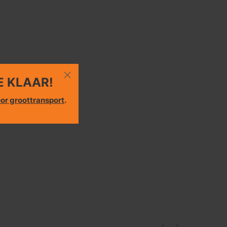
E KLAAR!
or groottransport
.