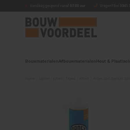
Vandaag geopend vanaf
07:00 uur
Vragen? Bel
0341 
Bouwmaterialen
Afbouwmaterialen
Hout & Plaat
Isol
Home
/
Lijmen / Kitten / Tapes
/
Kitten
/
Ardex SE-S Sanitair Sil