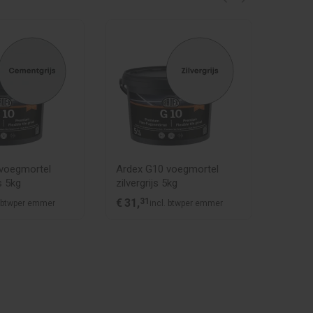
voegmortel
Ardex G10 voegmortel
Ardex
s 5kg
zilvergrijs 5kg
zandgr
€
31,
31
€
31,
3
 btw
per emmer
incl. btw
per emmer