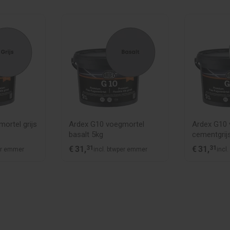
ortel grijs
Ardex G10 voegmortel
Ardex G10 
basalt 5kg
cementgrij
€
31,
31
€
31,
31
er emmer
incl. btw
per emmer
incl.