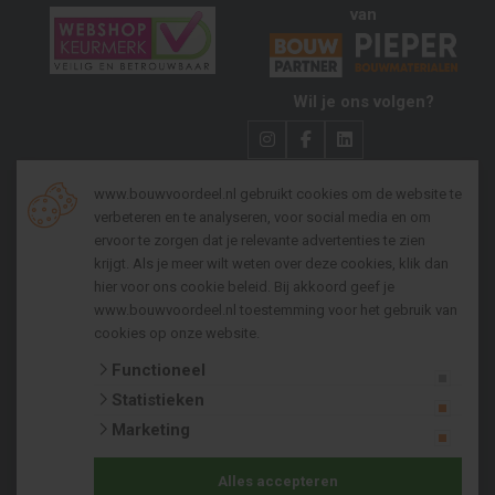
van
Wil je ons volgen?
www.bouwvoordeel.nl gebruikt cookies om de website te
verbeteren en te analyseren, voor social media en om
Algemene voorwaarden zakelijk
ervoor te zorgen dat je relevante advertenties te zien
krijgt. Als je meer wilt weten over deze cookies, klik dan
Algemene voorwaarden consumenten
hier voor
ons cookie beleid
. Bij akkoord geef je
Privacy policy
www.bouwvoordeel.nl toestemming voor het gebruik van
cookies op onze website.
Cookies
Functioneel
Copyright 2026 © Pieper Bouwmaterialenhandel b.v.
Statistieken
Bij Bouwvoordeel kun je betalen met:
Marketing
Alles accepteren