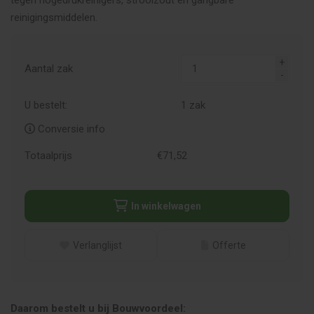
tegen hogedrukreinigers, strooizout en gangbare
reinigingsmiddelen.
Aantal zak
U bestelt:
1
zak
Conversie info
Totaalprijs
€
71,
52
In winkelwagen
Verlanglijst
Offerte
Daarom bestelt u bij Bouwvoordeel: