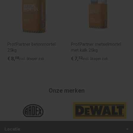
ProfPartner betonmortel
ProfPartner metselmortel
25kg
met kalk 25kg
€
8,
08
€
7,
52
incl. btw
per zak
incl. btw
per zak
Onze merken
Locatie