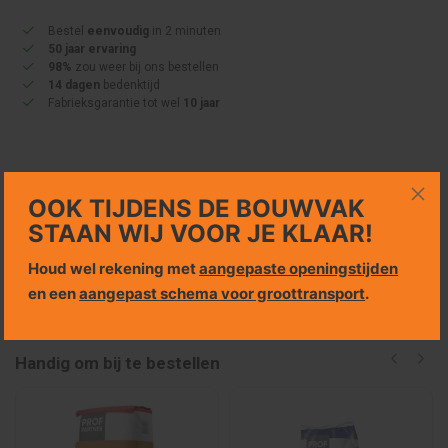
Bestel
eenvoudig
in 2 minuten
50 jaar ervaring
98%
zou weer bij ons bestellen
14 dagen
bedenktijd
Fabrieksgarantie tot wel
10 jaar
OOK TIJDENS DE BOUWVAK
Specificaties
STAAN WIJ VOOR JE KLAAR!
Bezorgkosten en retourneren
Houd wel rekening met
aangepaste openingstijden
en een
aangepast schema voor groottransport
.
Handig om bij te bestellen