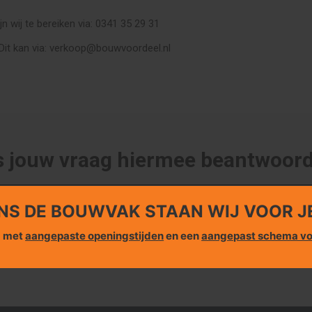
jn wij te bereiken via:
0341 35 29 31
Dit kan via:
verkoop@bouwvoordeel.nl
s jouw vraag hiermee beantwoor
Zo
NS DE BOUWVAK STAAN WIJ VOOR J
g met
aangepaste openingstijden
en een
aangepast schema vo