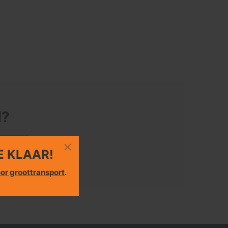
d?
eken
E KLAAR!
or groottransport
.