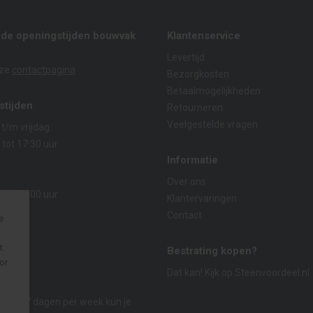
nde openingstijden bouwvak
Klantenservice
Levertijd
nze
contactpagina
Bezorgkosten
Betaalmogelijkheden
stijden
Retourneren
Veelgestelde vragen
/m vrijdag:
 tot 17:30 uur
Informatie
:
Over ons
 tot 14:00 uur
Klantervaringen
Contact
e
t.
Bestrating kopen?
or
Dat kan! Kijk op
Steenvoordeel.nl
p
n
r dag, 7 dagen per week kun je