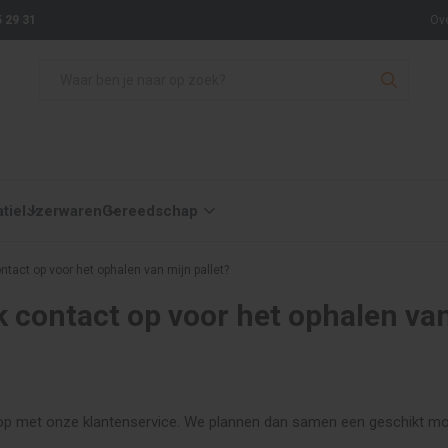
 29 31
Ov
atie
IJzerwaren
Gereedschap
tact op voor het ophalen van mijn pallet?
 contact op voor het ophalen va
op met onze klantenservice. We plannen dan samen een geschikt mo