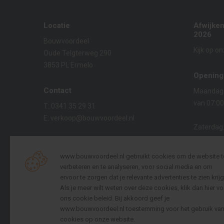
Locatie
Afwijke
2026
Bouwvoordeel
Kijk op o
Oude Telgterweg 290
3853 PL Ermelo
Opening
Contact
Maandag t
van 07:00
T:
0341 35 29 31
E:
verkoop@bouwvoordeel.nl
Zaterdag
van 08:00
KVK:
08021229
BTW:
NL009695825B01
www.bouwvoordeel.nl gebruikt cookies om de website t
Zondag:
verbeteren en te analyseren, voor social media en om
Gesloten
ervoor te zorgen dat je relevante advertenties te zien krijg
Bouwvoordeel is onderdeel van
Als je meer wilt weten over deze cookies, klik dan hier vo
ons cookie beleid
. Bij akkoord geef je
Websho
www.bouwvoordeel.nl toestemming voor het gebruik va
24 uur pe
cookies op onze website.