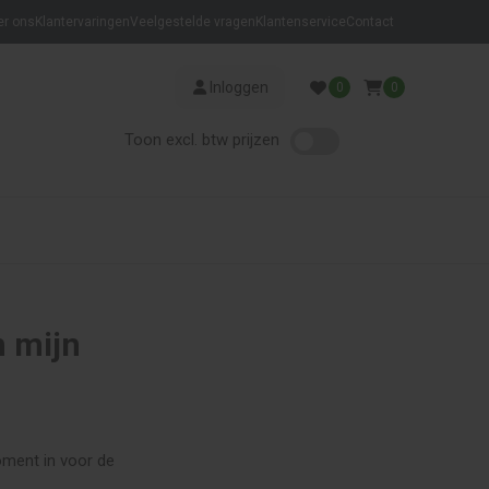
er ons
Klantervaringen
Veelgestelde vragen
Klantenservice
Contact
Inloggen
0
0
Toon excl. btw prijzen
n mijn
ment in voor de