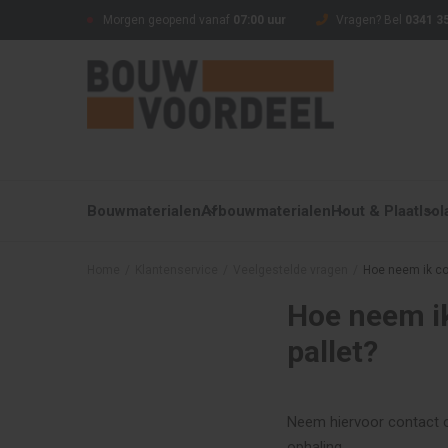
Morgen geopend vanaf
07:00 uur
Vragen? Bel
0341 35
Bouwmaterialen
Afbouwmaterialen
Hout & Plaat
Isol
Home
/
Klantenservice
/
Veelgestelde vragen
/
Hoe neem ik con
Hoe neem ik
pallet?
Neem hiervoor contact 
ophaling.