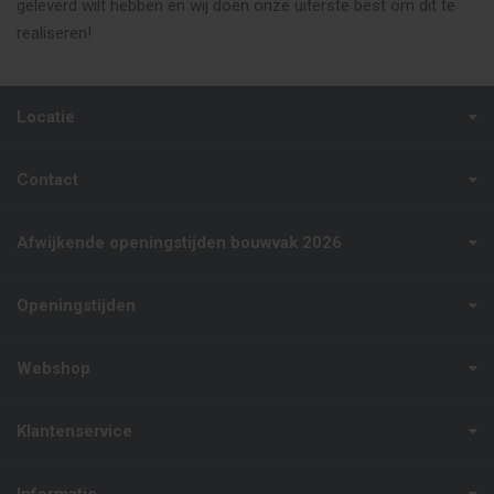
geleverd wilt hebben en wij doen onze uiterste best om dit te
realiseren!
Locatie
Contact
Afwijkende openingstijden bouwvak 2026
Openingstijden
Webshop
Klantenservice