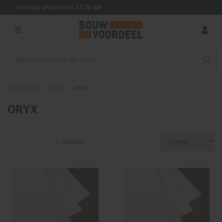
Vandaag geopend tot
17:30 uur
Hout & Plaat
/
Boards
/
ORYX
ORYX
3 artikelen