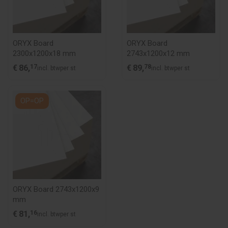
ORYX Board
ORYX Board
2300x1200x18 mm
2743x1200x12 mm
€
86,
17
€
89,
78
incl. btw
per st
incl. btw
per st
OP=OP
ORYX Board 2743x1200x9
mm
€
81,
16
incl. btw
per st