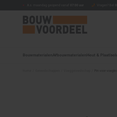
A.s. maandag geopend vanaf
07:00 uur
Vragen? Bel
0
Bouwmaterialen
Afbouwmaterialen
Hout & Plaat
Isol
Home
/
Gereedschappen
/
Voeggereedschap
/
Pin voor voegkr