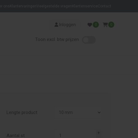
er ons
Klantervaringen
Veelgestelde vragen
Klantenservice
Contact
Inloggen
0
0
Toon excl. btw prijzen
Lengte product
Aantal st