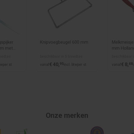
spijker
Knipvoegbeugel 600 mm
Melkmeisje
mm met
mm Hollan
softgrip
reedtes
beschikbaar in 5 breedtes
beschikbaar i
€
40,
95
€
8,
48
tw
per st
vanaf
incl. btw
per st
vanaf
Onze merken