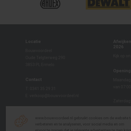
Locatie
Afwijke
2026
Bouwvoordeel
Kijk op o
Oude Telgterweg 290
3853 PL Ermelo
Opening
Contact
Maandag t
van 07:00
T:
0341 35 29 31
E:
verkoop@bouwvoordeel.nl
Zaterdag
van 08:00
KVK:
08021229
BTW:
NL009695825B01
www.bouwvoordeel.nl gebruikt cookies om de website t
Zondag:
verbeteren en te analyseren, voor social media en om
Gesloten
ervoor te zorgen dat je relevante advertenties te zien krijg