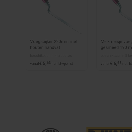
er
Voegspijker 220mm met
Melkmeisje voeg
et
houten handvat
gesmeed 190 
rond handvat
s
beschikbaar in 4 breedtes
beschikbaar in 5 b
€
5,
63
€
6,
63
st
vanaf
incl. btw
per st
vanaf
incl. b