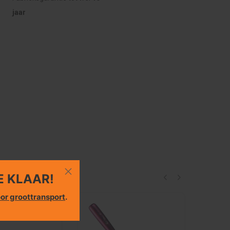
jaar
E KLAAR!
or groottransport
.