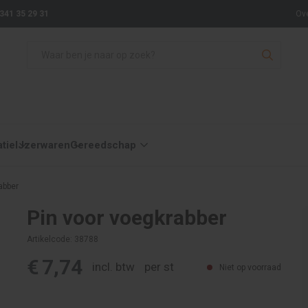
341 35 29 31
Ov
atie
IJzerwaren
Gereedschap
abber
Pin voor voegkrabber
Artikelcode: 38788
€
7,74
incl. btw
per st
Niet op voorraad