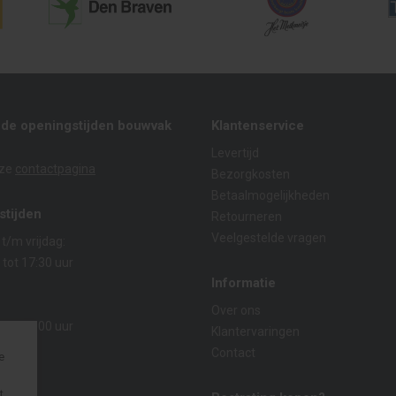
nde openingstijden bouwvak
Klantenservice
Levertijd
nze
contactpagina
Bezorgkosten
Betaalmogelijkheden
stijden
Retourneren
Veelgestelde vragen
/m vrijdag:
 tot 17:30 uur
Informatie
:
Over ons
 tot 14:00 uur
Klantervaringen
Contact
e
t.