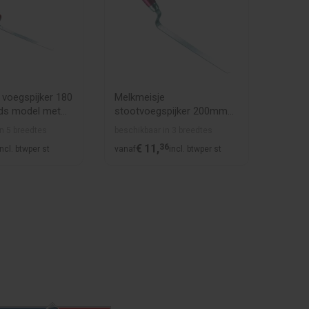
 voegspijker 180
Melkmeisje
Melkme
ds model met
stootvoegspijker 200mm
gesme
met rond handvat
rond 
n 5 breedtes
beschikbaar in 3 breedtes
beschik
€
11,
36
€
incl. btw
per st
vanaf
incl. btw
per st
vanaf