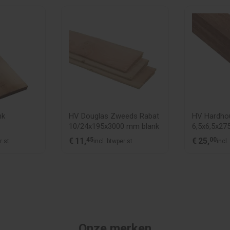
nk
HV Douglas Zweeds Rabat
HV Hardhou
10/24x195x3000 mm blank
6,5x6,5x27
€
11,
45
€
25,
00
r st
incl. btw
per st
incl.
Onze merken