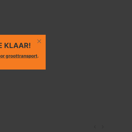
E KLAAR!
or groottransport
.