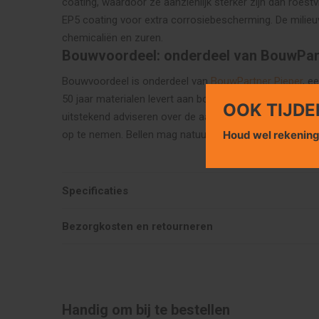
coating, waardoor ze aanzienlijk sterker zijn dan roest
EP5 coating voor extra corrosiebescherming. De milieuv
chemicaliën en zuren.
Bouwvoordeel: onderdeel van BouwPar
Bouwvoordeel is onderdeel van
BouwPartner Pieper
, e
50 jaar materialen levert aan bouwprojecten in heel 
OOK TIJDE
uitstekend adviseren over de aanschaf van uw materia
Houd wel rekenin
op te nemen. Bellen mag natuurlijk ook, ons telefoon
Specificaties
Bezorgkosten en retourneren
Handig om bij te bestellen