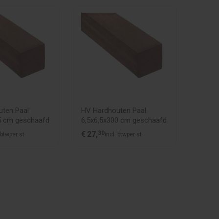
ten Paal
HV Hardhouten Paal
Vuren
5 cm geschaafd
6,5x6,5x300 cm geschaafd
44x1
€
27,
30
€
20,
8
 btw
per st
incl. btw
per st