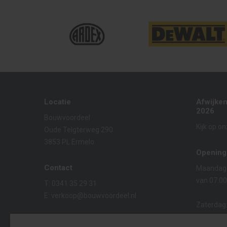
Locatie
Afwijke
2026
Bouwvoordeel
Kijk op o
Oude Telgterweg 290
3853 PL Ermelo
Opening
Contact
Maandag t
van 07:00
T:
0341 35 29 31
E:
verkoop@bouwvoordeel.nl
Zaterdag
van 08:00
KVK:
08021229