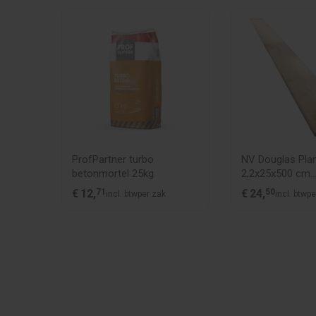
rzinkt
ProfPartner turbo
NV Douglas Pla
 T20
betonmortel 25kg
2,2x25x500 cm
fijnbezaagd
€
12,
71
€
24,
50
200st
incl. btw
per zak
incl. btw
pe