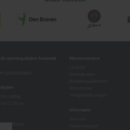
nde openingstijden bouwvak
Klantenservice
Levertijd
nze
contactpagina
Bezorgkosten
Betaalmogelijkheden
stijden
Retourneren
Veelgestelde vragen
/m vrijdag:
 tot 17:30 uur
Informatie
:
Over ons
 tot 14:00 uur
Klantervaringen