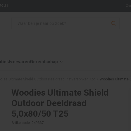
29 31
Ov
atie
IJzerwaren
Gereedschap
dies Ultimate Shield Outdoor Deeldraad Platverzonken Kop
/
Woodies Ultimate 
Woodies Ultimate Shield
Outdoor Deeldraad
5,0x80/50 T25
Artikelcode: 249337