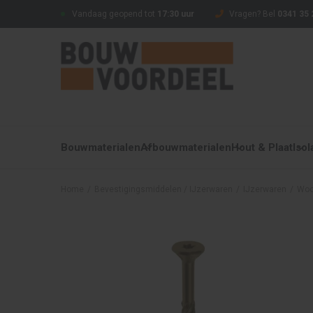
Vandaag geopend tot
17:30 uur
Vragen? Bel
0341 35 
Bouwmaterialen
Afbouwmaterialen
Hout & Plaat
Isol
Home
/
Bevestigingsmiddelen / IJzerwaren
/
IJzerwaren
/
Woo