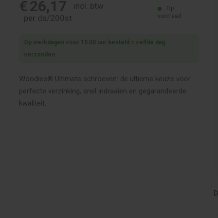
€
26,17
incl. btw
Op
voorraad
per ds/200st
Op werkdagen voor 15:00 uur besteld = zelfde dag
verzonden
Woodies® Ultimate schroeven: de ultieme keuze voor
perfecte verzinking, snel indraaien en gegarandeerde
kwaliteit.
D