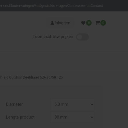
er ons
Klantervaringen
Veelgestelde vragen
Klantenservice
Contact
Inloggen
0
0
Toon excl. btw prijzen
Shield Outdoor Deeldraad 5,0x80/50 T25
Diameter
Lengte product